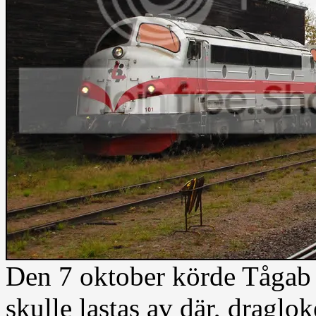
Den 7 oktober körde Tågab e
skulle lastas av där, dragl