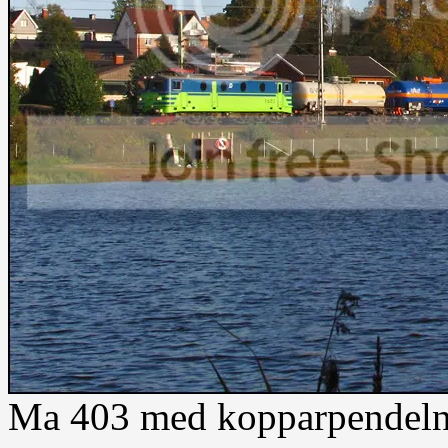
Ma 403 med kopparpendeln f