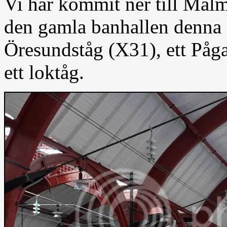
Vi har kommit ner till Malmö
den gamla banhallen denna d
Öresundståg (X31), ett Påg
ett loktåg.