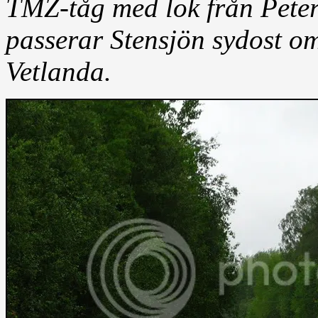
TMZ-tåg med lok från Pete
passerar Stensjön sydost o
Vetlanda.