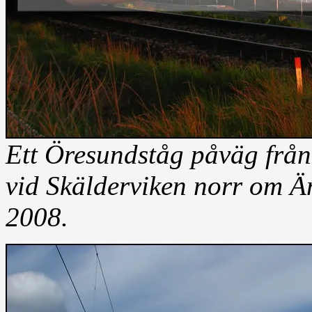
Ett Öresundståg påväg frå
vid Skälderviken norr om Ä
2008.